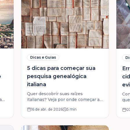
Dicas e Guias
Di
5 dicas para começar sua
Er
o
pesquisa genealógica
ci
italiana
ev
Quer descobrir suas raízes
Con
a
italianas? Veja por onde começar a
que
m
pesquisa genealógica e como
atr
16 de abr. de 2026
5 min
03
 e o
encontrar documentos do seu
ita
antenato.
ori