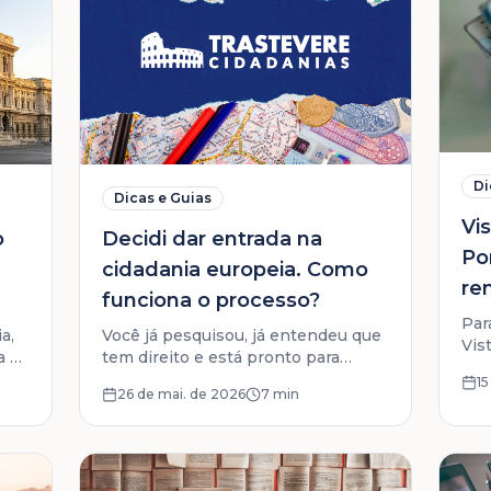
Di
Dicas e Guias
Vi
o
Decidi dar entrada na
Po
cidadania europeia. Como
re
funciona o processo?
re
Par
a,
Você já pesquisou, já entendeu que
Vis
a e
tem direito e está pronto para
ent
começar. Veja exatamente o que
15
Eur
26 de mai. de 2026
7 min
em
acontece do primeiro contato até a
loc
na.
entrega da pasta completa.
Sch