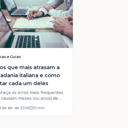
cas e Guias
ros que mais atrasam a
dadania italiana e como
itar cada um deles
heça os erros mais frequentes
 causam meses (ou anos) de
aso no processo de cidadania
 de abr. de 2026
10 min
liana e aprenda a evitá-los com
entação profissional.