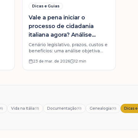
Dicas e Guias
Vale a pena iniciar o
processo de cidadania
italiana agora? Análise
completa
Cenário legislativo, prazos, custos e
benefícios: uma análise objetiva
para quem está em dúvida se este é
23 de mar. de 2026
12 min
o momento certo para buscar a
cidadania italiana.
Vida na Itália
Documentação
Genealogia
Dicas e
16
)
(
13
)
(
10
)
(
10
)