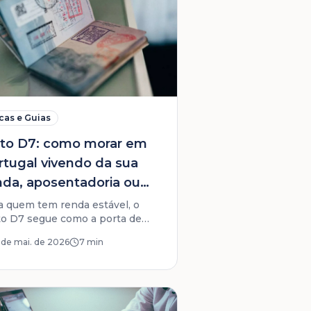
cas e Guias
sto D7: como morar em
rtugal vivendo da sua
nda, aposentadoria ou
ndimentos
a quem tem renda estável, o
to D7 segue como a porta de
rada mais estratégica para a
 de mai. de 2026
7 min
opa em 2026: sem contrato
al, com livre circulação no
engen.