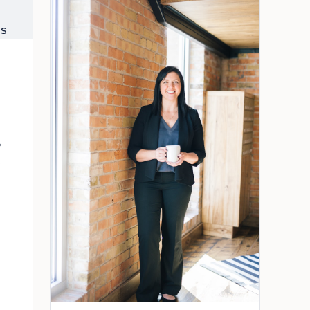
?
arta