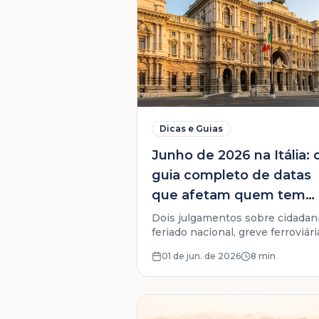
Dicas e Guias
Junho de 2026 na Itália: 
guia completo de datas
que afetam quem tem
origem italiana
Dois julgamentos sobre cidadani
feriado nacional, greve ferroviári
vencimentos fiscais. Junho
01 de jun. de 2026
8 min
concentra datas que afetam qu
tem processo de cidadania italia