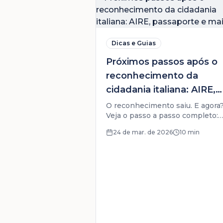
Dicas e Guias
Próximos passos após o
reconhecimento da
cidadania italiana: AIRE,
passaporte e mais
O reconhecimento saiu. E agora
Veja o passo a passo completo:
inscrição no AIRE, passaporte, C
24 de mar. de 2026
10 min
di Identità, direitos e obrigações
como cidadão italiano.