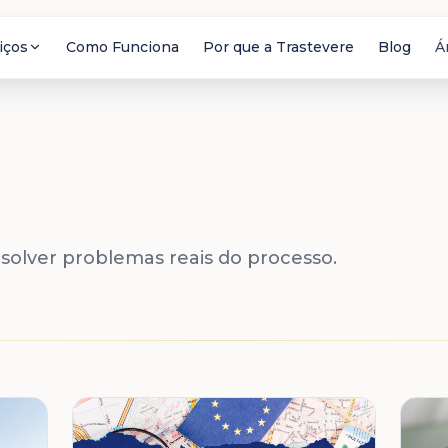
iços
Como Funciona
Por que a Trastevere
Blog
Á
esolver problemas reais do processo.