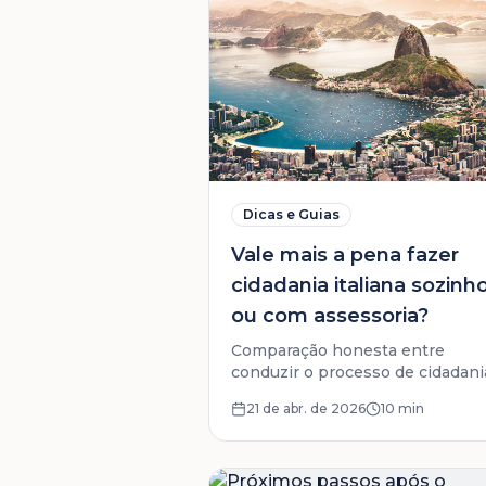
Dicas e Guias
Vale mais a pena fazer
cidadania italiana sozinh
ou com assessoria?
Comparação honesta entre
conduzir o processo de cidadani
italiana por conta própria ou co
21 de abr. de 2026
10 min
apoio profissional. Prós, contras
que considerar.