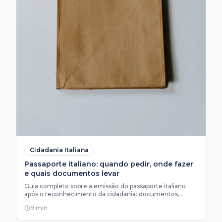
Cidadania Italiana
Passaporte italiano: quando pedir, onde fazer
e quais documentos levar
Guia completo sobre a emissão do passaporte italiano
após o reconhecimento da cidadania: documentos,
agendamento no consulado e dicas para não perder
9 min
tempo.