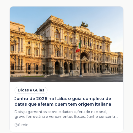
Dicas e Guias
Junho de 2026 na Itália: o guia completo de
datas que afetam quem tem origem italiana
Dois julgamentos sobre cidadania, feriado nacional,
greve ferroviária e vencimentos fiscais. Junho concentra
datas que afetam quem tem processo de cidadania
8 min
italiana.