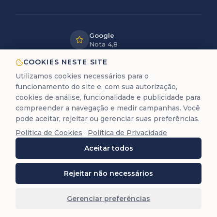
Google
Nota 4,8
LGPD
COOKIES NESTE SITE
Dados
Utilizamos cookies necessários para o
protegidos
funcionamento do site e, com sua autorização,
12+ anos
cookies de análise, funcionalidade e publicidade para
de experiência
compreender a navegação e medir campanhas. Você
pode aceitar, rejeitar ou gerenciar suas preferências.
Política de Cookies
·
Política de Privacidade
A Trastevere é uma empresa de assessoria documental
Aceitar todos
para cidadania europeia. Não prestamos serviços
jurídicos de advocacia (Lei 8.906/94).
©
2026
Trastevere Cidadanias. Todos os direitos
Rejeitar não necessários
reservados. O conteúdo deste site (textos, imagens,
marcas, layout e código) é protegido pela Lei 9.610/98.
Gerenciar preferências
Reprodução total ou parcial é proibida sem autorização
prévia por escrito.