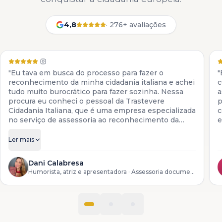
4,8
·
276+ avaliações
"Eu tava em busca do processo para fazer o
"
reconhecimento da minha cidadania italiana e achei
c
tudo muito burocrático para fazer sozinha. Nessa
a
procura eu conheci o pessoal da Trastevere
p
Cidadania Italiana, que é uma empresa especializada
c
no serviço de assessoria ao reconhecimento da
e
cidadania italiana. Eles colocam à disposição todos
os serviços para descendentes de italianos, desde a
Ler mais
preparação da documentação até o reconhecimento
do processo lá na Itália."
Dani Calabresa
Humorista, atriz e apresentadora
· Assessoria documental