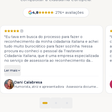
4,8
·
276+ avaliações
"Eu tava em busca do processo para fazer o
"
reconhecimento da minha cidadania italiana e achei
c
tudo muito burocrático para fazer sozinha. Nessa
a
procura eu conheci o pessoal da Trastevere
p
Cidadania Italiana, que é uma empresa especializada
c
no serviço de assessoria ao reconhecimento da
e
cidadania italiana. Eles colocam à disposição todos
os serviços para descendentes de italianos, desde a
Ler mais
preparação da documentação até o reconhecimento
do processo lá na Itália."
Dani Calabresa
Humorista, atriz e apresentadora
· Assessoria documental