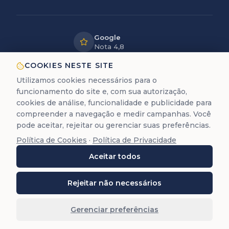
Google
Nota 4,8
LGPD
COOKIES NESTE SITE
Dados
Utilizamos cookies necessários para o
protegidos
funcionamento do site e, com sua autorização,
12+ anos
cookies de análise, funcionalidade e publicidade para
de experiência
compreender a navegação e medir campanhas. Você
pode aceitar, rejeitar ou gerenciar suas preferências.
Política de Cookies
·
Política de Privacidade
A Trastevere é uma empresa de assessoria documental
Aceitar todos
para cidadania europeia. Não prestamos serviços
jurídicos de advocacia (Lei 8.906/94).
©
2026
Trastevere Cidadanias. Todos os direitos
Rejeitar não necessários
reservados. O conteúdo deste site (textos, imagens,
marcas, layout e código) é protegido pela Lei 9.610/98.
Gerenciar preferências
Reprodução total ou parcial é proibida sem autorização
prévia por escrito.