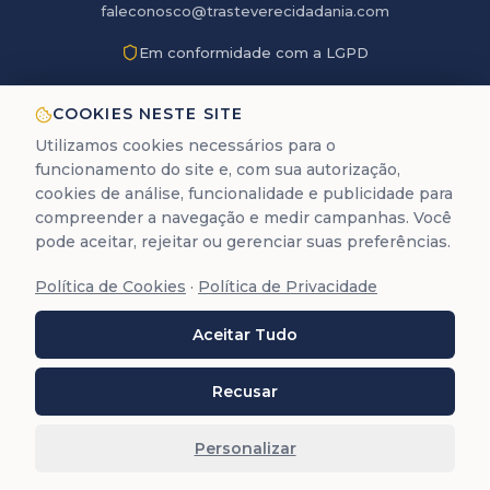
faleconosco@trasteverecidadania.com
Em conformidade com a LGPD
COOKIES NESTE SITE
Utilizamos cookies necessários para o
Google
funcionamento do site e, com sua autorização,
Nota 4,8
cookies de análise, funcionalidade e publicidade para
compreender a navegação e medir campanhas. Você
LGPD
Dados
pode aceitar, rejeitar ou gerenciar suas preferências.
protegidos
Política de Cookies
·
Política de Privacidade
12+ anos
de experiência
Aceitar Tudo
Recusar
A Trastevere é uma empresa de assessoria documental
para cidadania europeia. Não prestamos serviços
jurídicos de advocacia (Lei 8.906/94).
Personalizar
©
2026
Trastevere Cidadanias. Todos os direitos
reservados. O conteúdo deste site (textos, imagens,