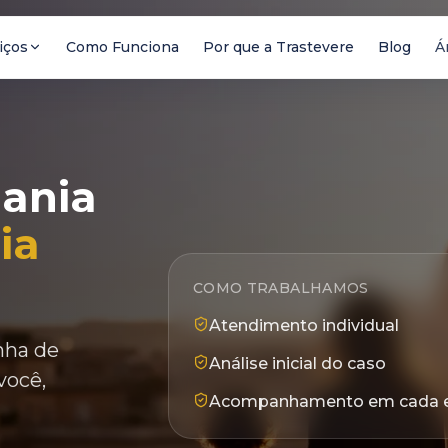
iços
Como Funciona
Por que a Trastevere
Blog
Á
dania
ia
COMO TRABALHAMOS
Atendimento individual
inha de
Análise inicial do caso
você,
Acompanhamento em cada 