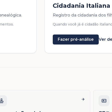
Cidadania Italiana
enealógica.
Registro da cidadania dos fi
mentos.
Quando você já é cidadão italiano
Fazer pré-análise
Ver de