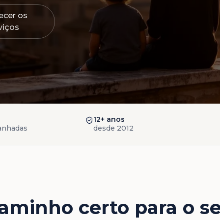
cer os
viços
12+ anos
anhadas
desde 2012
aminho certo para o s