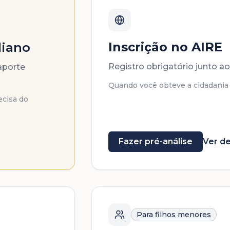
Inscrição no AIRE
liano
Registro obrigatório junto ao
aporte
Quando você obteve a cidadania e
ecisa do
Fazer pré-análise
Ver de
Para filhos menores