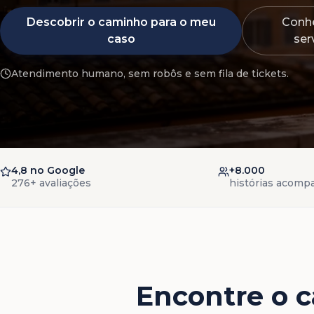
Descobrir o caminho para o meu
Conhe
caso
ser
Atendimento humano, sem robôs e sem fila de tickets.
4,8 no Google
+8.000
276+ avaliações
histórias acomp
Encontre o c