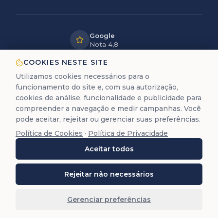
Google
Nota 4,8
LGPD
COOKIES NESTE SITE
Dados
Utilizamos cookies necessários para o
protegidos
funcionamento do site e, com sua autorização,
12+ anos
cookies de análise, funcionalidade e publicidade para
de experiência
compreender a navegação e medir campanhas. Você
pode aceitar, rejeitar ou gerenciar suas preferências.
Política de Cookies
·
Política de Privacidade
A Trastevere é uma empresa de assessoria documental
Aceitar todos
para cidadania europeia. Não prestamos serviços
jurídicos de advocacia (Lei 8.906/94).
©
2026
Trastevere Cidadanias. Todos os direitos
Rejeitar não necessários
reservados. O conteúdo deste site (textos, imagens,
marcas, layout e código) é protegido pela Lei 9.610/98.
Gerenciar preferências
Reprodução total ou parcial é proibida sem autorização
prévia por escrito.