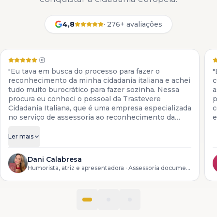
4,8
·
276+ avaliações
"Eu tava em busca do processo para fazer o
"
reconhecimento da minha cidadania italiana e achei
c
tudo muito burocrático para fazer sozinha. Nessa
a
procura eu conheci o pessoal da Trastevere
p
Cidadania Italiana, que é uma empresa especializada
c
no serviço de assessoria ao reconhecimento da
e
cidadania italiana. Eles colocam à disposição todos
os serviços para descendentes de italianos, desde a
Ler mais
preparação da documentação até o reconhecimento
do processo lá na Itália."
Dani Calabresa
Humorista, atriz e apresentadora
· Assessoria documental