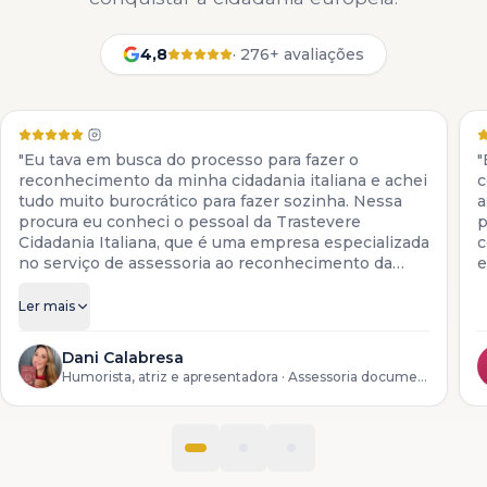
4,8
·
276+ avaliações
"Eu tava em busca do processo para fazer o
"
reconhecimento da minha cidadania italiana e achei
c
tudo muito burocrático para fazer sozinha. Nessa
a
procura eu conheci o pessoal da Trastevere
p
Cidadania Italiana, que é uma empresa especializada
c
no serviço de assessoria ao reconhecimento da
e
cidadania italiana. Eles colocam à disposição todos
os serviços para descendentes de italianos, desde a
Ler mais
preparação da documentação até o reconhecimento
do processo lá na Itália."
Dani Calabresa
Humorista, atriz e apresentadora
· Assessoria documental