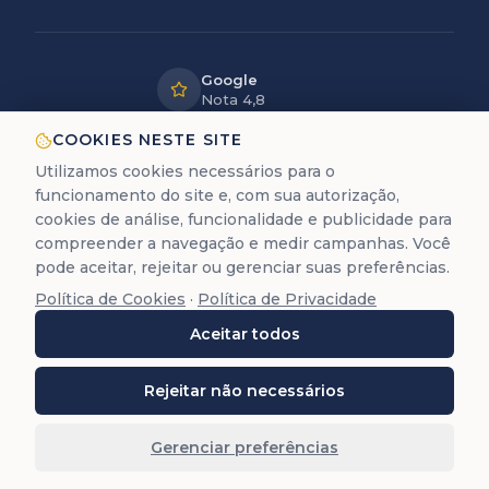
Google
Nota 4,8
LGPD
COOKIES NESTE SITE
Dados
Utilizamos cookies necessários para o
protegidos
funcionamento do site e, com sua autorização,
12+ anos
cookies de análise, funcionalidade e publicidade para
de experiência
compreender a navegação e medir campanhas. Você
pode aceitar, rejeitar ou gerenciar suas preferências.
Política de Cookies
·
Política de Privacidade
A Trastevere é uma empresa de assessoria documental
Aceitar todos
para cidadania europeia. Não prestamos serviços
jurídicos de advocacia (Lei 8.906/94).
©
2026
Trastevere Cidadanias. Todos os direitos
Rejeitar não necessários
reservados. O conteúdo deste site (textos, imagens,
marcas, layout e código) é protegido pela Lei 9.610/98.
Gerenciar preferências
Reprodução total ou parcial é proibida sem autorização
prévia por escrito.