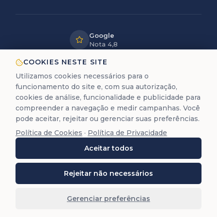
Google
Nota 4,8
LGPD
COOKIES NESTE SITE
Dados
Utilizamos cookies necessários para o
protegidos
funcionamento do site e, com sua autorização,
12+ anos
cookies de análise, funcionalidade e publicidade para
de experiência
compreender a navegação e medir campanhas. Você
pode aceitar, rejeitar ou gerenciar suas preferências.
Política de Cookies
·
Política de Privacidade
A Trastevere é uma empresa de assessoria documental
Aceitar todos
para cidadania europeia. Não prestamos serviços
jurídicos de advocacia (Lei 8.906/94).
©
2026
Trastevere Cidadanias. Todos os direitos
Rejeitar não necessários
reservados. O conteúdo deste site (textos, imagens,
marcas, layout e código) é protegido pela Lei 9.610/98.
Gerenciar preferências
Reprodução total ou parcial é proibida sem autorização
prévia por escrito.