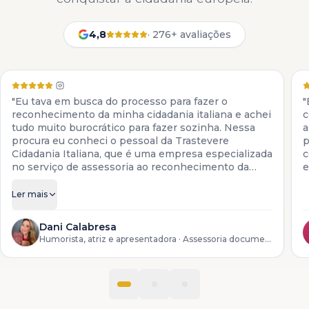
4,8
·
276+ avaliações
"Eu tava em busca do processo para fazer o
"
reconhecimento da minha cidadania italiana e achei
c
tudo muito burocrático para fazer sozinha. Nessa
a
procura eu conheci o pessoal da Trastevere
p
Cidadania Italiana, que é uma empresa especializada
c
no serviço de assessoria ao reconhecimento da
e
cidadania italiana. Eles colocam à disposição todos
os serviços para descendentes de italianos, desde a
Ler mais
preparação da documentação até o reconhecimento
do processo lá na Itália."
Dani Calabresa
Humorista, atriz e apresentadora
· Assessoria documental