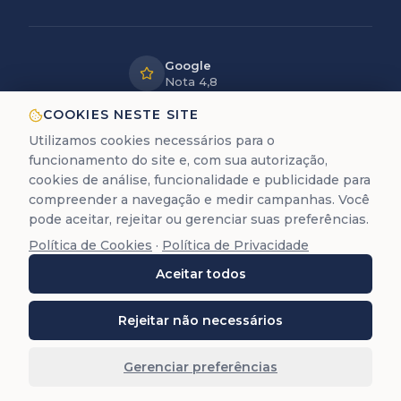
Google
Nota 4,8
LGPD
COOKIES NESTE SITE
Dados
Utilizamos cookies necessários para o
protegidos
funcionamento do site e, com sua autorização,
12+ anos
cookies de análise, funcionalidade e publicidade para
de experiência
compreender a navegação e medir campanhas. Você
pode aceitar, rejeitar ou gerenciar suas preferências.
Política de Cookies
·
Política de Privacidade
A Trastevere é uma empresa de assessoria documental
Aceitar todos
para cidadania europeia. Não prestamos serviços
jurídicos de advocacia (Lei 8.906/94).
©
2026
Trastevere Cidadanias. Todos os direitos
Rejeitar não necessários
reservados. O conteúdo deste site (textos, imagens,
marcas, layout e código) é protegido pela Lei 9.610/98.
Gerenciar preferências
Reprodução total ou parcial é proibida sem autorização
prévia por escrito.