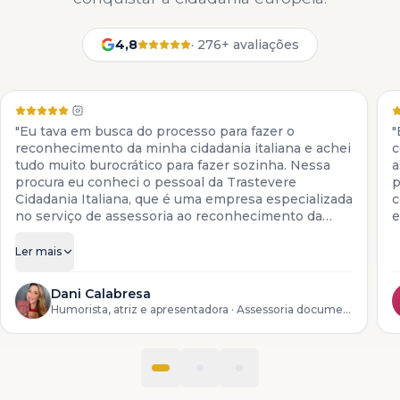
4,8
·
276+ avaliações
"Eu tava em busca do processo para fazer o
"
reconhecimento da minha cidadania italiana e achei
c
tudo muito burocrático para fazer sozinha. Nessa
a
procura eu conheci o pessoal da Trastevere
p
Cidadania Italiana, que é uma empresa especializada
c
no serviço de assessoria ao reconhecimento da
e
cidadania italiana. Eles colocam à disposição todos
os serviços para descendentes de italianos, desde a
Ler mais
preparação da documentação até o reconhecimento
do processo lá na Itália."
Dani Calabresa
Humorista, atriz e apresentadora
· Assessoria documental