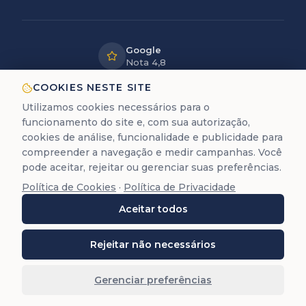
Google
Nota 4,8
LGPD
COOKIES NESTE SITE
Dados
Utilizamos cookies necessários para o
protegidos
funcionamento do site e, com sua autorização,
12+ anos
cookies de análise, funcionalidade e publicidade para
de experiência
compreender a navegação e medir campanhas. Você
pode aceitar, rejeitar ou gerenciar suas preferências.
Política de Cookies
·
Política de Privacidade
A Trastevere é uma empresa de assessoria documental
Aceitar todos
para cidadania europeia. Não prestamos serviços
jurídicos de advocacia (Lei 8.906/94).
©
2026
Trastevere Cidadanias. Todos os direitos
Rejeitar não necessários
reservados. O conteúdo deste site (textos, imagens,
marcas, layout e código) é protegido pela Lei 9.610/98.
Gerenciar preferências
Reprodução total ou parcial é proibida sem autorização
prévia por escrito.