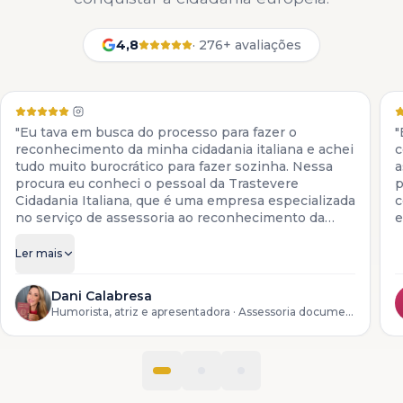
4,8
·
276+ avaliações
"Eu tava em busca do processo para fazer o
"
reconhecimento da minha cidadania italiana e achei
c
tudo muito burocrático para fazer sozinha. Nessa
a
procura eu conheci o pessoal da Trastevere
p
Cidadania Italiana, que é uma empresa especializada
c
no serviço de assessoria ao reconhecimento da
e
cidadania italiana. Eles colocam à disposição todos
os serviços para descendentes de italianos, desde a
Ler mais
preparação da documentação até o reconhecimento
do processo lá na Itália."
Dani Calabresa
Humorista, atriz e apresentadora
· Assessoria documental