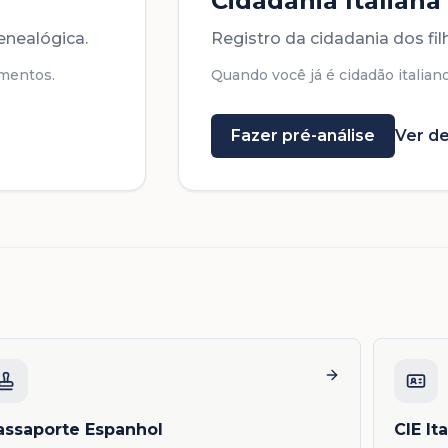
Cidadania Italiana
enealógica.
Registro da cidadania dos fi
mentos.
Quando você já é cidadão italiano
Fazer pré-análise
Ver de
assaporte Espanhol
CIE It