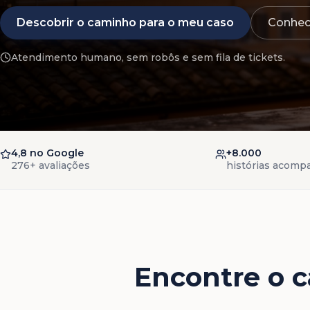
Descobrir o caminho para o meu caso
Conhece
Atendimento humano, sem robôs e sem fila de tickets.
4,8 no Google
+8.000
276+ avaliações
histórias acomp
Encontre o c