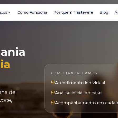
iços
Como Funciona
Por que a Trastevere
Blog
Á
dania
ia
COMO TRABALHAMOS
Atendimento individual
inha de
Análise inicial do caso
você,
Acompanhamento em cada 