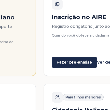
Inscrição no AIRE
liano
Registro obrigatório junto ao
aporte
Quando você obteve a cidadania e
ecisa do
Fazer pré-análise
Ver de
Para filhos menores