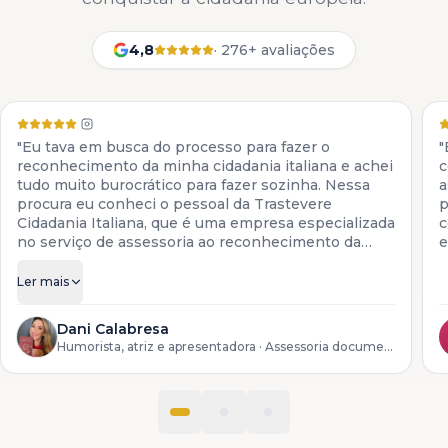
4,8
·
276+ avaliações
"Eu tava em busca do processo para fazer o
"
reconhecimento da minha cidadania italiana e achei
c
tudo muito burocrático para fazer sozinha. Nessa
a
procura eu conheci o pessoal da Trastevere
p
Cidadania Italiana, que é uma empresa especializada
c
no serviço de assessoria ao reconhecimento da
e
cidadania italiana. Eles colocam à disposição todos
os serviços para descendentes de italianos, desde a
Ler mais
preparação da documentação até o reconhecimento
do processo lá na Itália."
Dani Calabresa
Humorista, atriz e apresentadora
· Assessoria documental