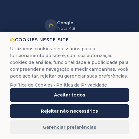
Google
Nota 4,8
LGPD
COOKIES NESTE SITE
Dados
Utilizamos cookies necessários para o
protegidos
funcionamento do site e, com sua autorização,
12+ anos
cookies de análise, funcionalidade e publicidade para
de experiência
compreender a navegação e medir campanhas. Você
pode aceitar, rejeitar ou gerenciar suas preferências.
Política de Cookies
·
Política de Privacidade
A Trastevere é uma empresa de assessoria documental
Aceitar todos
para cidadania europeia. Não prestamos serviços
jurídicos de advocacia (Lei 8.906/94).
©
2026
Trastevere Cidadanias. Todos os direitos
Rejeitar não necessários
reservados. O conteúdo deste site (textos, imagens,
marcas, layout e código) é protegido pela Lei 9.610/98.
Gerenciar preferências
Reprodução total ou parcial é proibida sem autorização
prévia por escrito.