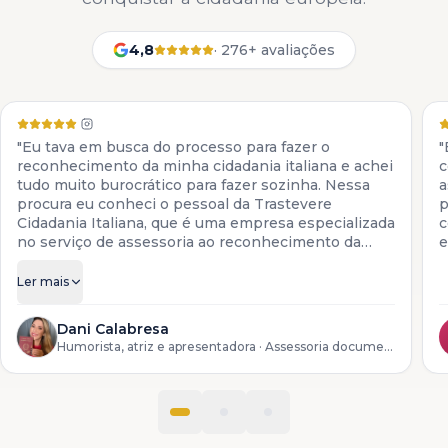
4,8
·
276+ avaliações
"Eu tava em busca do processo para fazer o
"
reconhecimento da minha cidadania italiana e achei
c
tudo muito burocrático para fazer sozinha. Nessa
a
procura eu conheci o pessoal da Trastevere
p
Cidadania Italiana, que é uma empresa especializada
c
no serviço de assessoria ao reconhecimento da
e
cidadania italiana. Eles colocam à disposição todos
os serviços para descendentes de italianos, desde a
Ler mais
preparação da documentação até o reconhecimento
do processo lá na Itália."
Dani Calabresa
Humorista, atriz e apresentadora
· Assessoria documental