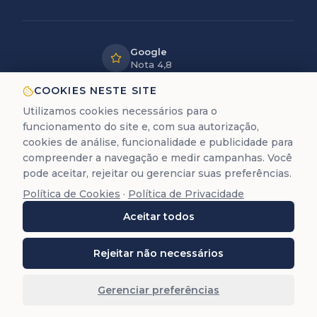
Google
Nota 4,8
LGPD
COOKIES NESTE SITE
Dados
Utilizamos cookies necessários para o
protegidos
funcionamento do site e, com sua autorização,
12+ anos
cookies de análise, funcionalidade e publicidade para
de experiência
compreender a navegação e medir campanhas. Você
pode aceitar, rejeitar ou gerenciar suas preferências.
Política de Cookies
·
Política de Privacidade
A Trastevere é uma empresa de assessoria documental
Aceitar todos
para cidadania europeia. Não prestamos serviços
jurídicos de advocacia (Lei 8.906/94).
©
2026
Trastevere Cidadanias. Todos os direitos
Rejeitar não necessários
reservados. O conteúdo deste site (textos, imagens,
marcas, layout e código) é protegido pela Lei 9.610/98.
Gerenciar preferências
Reprodução total ou parcial é proibida sem autorização
prévia por escrito.