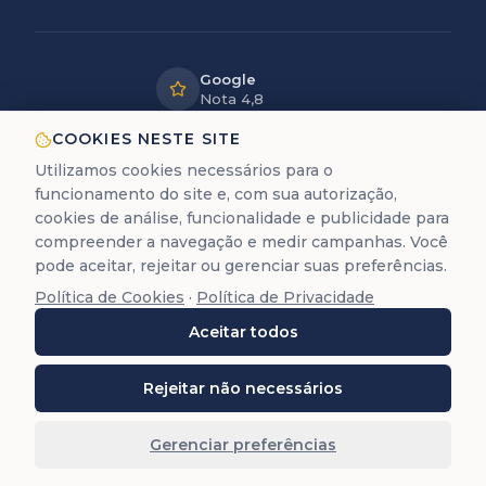
Google
Nota 4,8
LGPD
COOKIES NESTE SITE
Dados
Utilizamos cookies necessários para o
protegidos
funcionamento do site e, com sua autorização,
12+ anos
cookies de análise, funcionalidade e publicidade para
de experiência
compreender a navegação e medir campanhas. Você
pode aceitar, rejeitar ou gerenciar suas preferências.
Política de Cookies
·
Política de Privacidade
A Trastevere é uma empresa de assessoria documental
Aceitar todos
para cidadania europeia. Não prestamos serviços
jurídicos de advocacia (Lei 8.906/94).
©
2026
Trastevere Cidadanias. Todos os direitos
Rejeitar não necessários
reservados. O conteúdo deste site (textos, imagens,
marcas, layout e código) é protegido pela Lei 9.610/98.
Gerenciar preferências
Reprodução total ou parcial é proibida sem autorização
prévia por escrito.