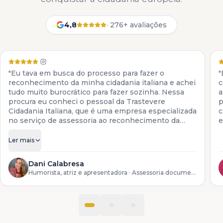
4,8
·
276+ avaliações
"Eu tava em busca do processo para fazer o
"
reconhecimento da minha cidadania italiana e achei
c
tudo muito burocrático para fazer sozinha. Nessa
a
procura eu conheci o pessoal da Trastevere
p
Cidadania Italiana, que é uma empresa especializada
c
no serviço de assessoria ao reconhecimento da
e
cidadania italiana. Eles colocam à disposição todos
os serviços para descendentes de italianos, desde a
Ler mais
preparação da documentação até o reconhecimento
do processo lá na Itália."
Dani Calabresa
Humorista, atriz e apresentadora
· Assessoria documental