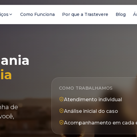
iços
Como Funciona
Por que a Trastevere
Blog
Á
dania
ia
COMO TRABALHAMOS
Atendimento individual
inha de
Análise inicial do caso
você,
Acompanhamento em cada 