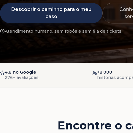
Descobrir o caminho para o meu
Conhe
caso
ser
Atendimento humano, sem robôs e sem fila de tickets.
4,8 no Google
+8.000
276+ avaliações
histórias acomp
Encontre o c