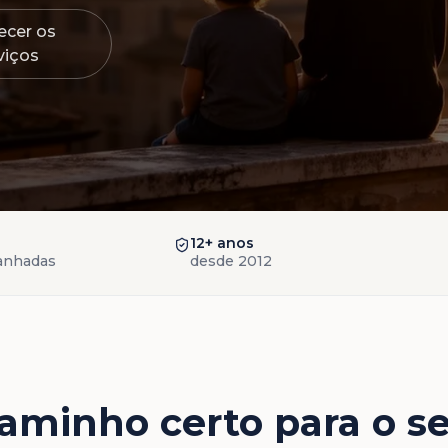
cer os
viços
12+ anos
anhadas
desde 2012
aminho certo para o s