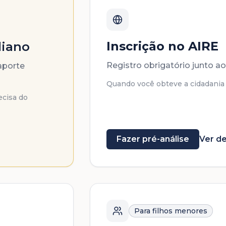
Inscrição no AIRE
liano
Registro obrigatório junto ao
aporte
Quando você obteve a cidadania e
ecisa do
Fazer pré-análise
Ver de
Para filhos menores