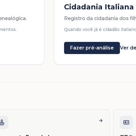
Cidadania Italiana
enealógica.
Registro da cidadania dos fi
mentos.
Quando você já é cidadão italiano
Fazer pré-análise
Ver de