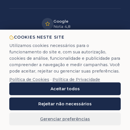
Google
Nota 4,8
LGPD
COOKIES NESTE SITE
Dados
Utilizamos cookies necessários para o
protegidos
funcionamento do site e, com sua autorização,
12+ anos
cookies de análise, funcionalidade e publicidade para
de experiência
compreender a navegação e medir campanhas. Você
pode aceitar, rejeitar ou gerenciar suas preferências.
Política de Cookies
·
Política de Privacidade
A Trastevere é uma empresa de assessoria documental
Aceitar todos
para cidadania europeia. Não prestamos serviços
jurídicos de advocacia (Lei 8.906/94).
©
2026
Trastevere Cidadanias. Todos os direitos
Rejeitar não necessários
reservados. O conteúdo deste site (textos, imagens,
marcas, layout e código) é protegido pela Lei 9.610/98.
Gerenciar preferências
Reprodução total ou parcial é proibida sem autorização
prévia por escrito.