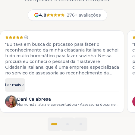
4,8
·
276+ avaliações
"Eu tava em busca do processo para fazer o
"
reconhecimento da minha cidadania italiana e achei
c
tudo muito burocrático para fazer sozinha. Nessa
a
procura eu conheci o pessoal da Trastevere
p
Cidadania Italiana, que é uma empresa especializada
c
no serviço de assessoria ao reconhecimento da
e
cidadania italiana. Eles colocam à disposição todos
os serviços para descendentes de italianos, desde a
Ler mais
preparação da documentação até o reconhecimento
do processo lá na Itália."
Dani Calabresa
Humorista, atriz e apresentadora
· Assessoria documental