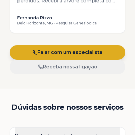
perdidos. Recebi a árvore completa com
certidões traduzidas e apostiladas.
Trabalho impecável.
"
Fernanda Rizzo
Belo Horizonte, MG
·
Pesquisa Genealógica
Falar com um especialista
Receba nossa ligação
Dúvidas sobre nossos serviços