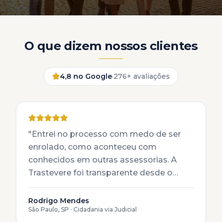
O que dizem nossos clientes
4,8 no Google
·
276+ avaliações
"
Entrei no processo com medo de ser
enrolado, como aconteceu com
conhecidos em outras assessorias. A
Trastevere foi transparente desde o
primeiro contato. Minha cidadania via
judicial foi conduzida com total
Rodrigo Mendes
São Paulo, SP
·
Cidadania via Judicial
transparência e dentro das