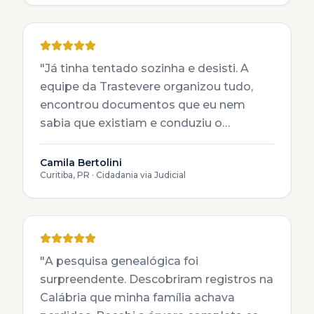
expectativas.
"
"
Já tinha tentado sozinha e desisti. A
equipe da Trastevere organizou tudo,
encontrou documentos que eu nem
sabia que existiam e conduziu o
processo judicial com maestria. Hoje sou
cidadã italiana com meus dois filhos.
"
Camila Bertolini
Curitiba, PR
·
Cidadania via Judicial
"
A pesquisa genealógica foi
surpreendente. Descobriram registros na
Calábria que minha família achava