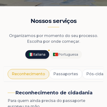
Nossos serviços
Organizamos por momento do seu processo.
Escolha por onde começar.
Italiana
Portuguesa
Reconhecimento
Passaportes
Pós-cidad
Reconhecimento de cidadania
Para quem ainda precisa do passaporte
europeu na mão.