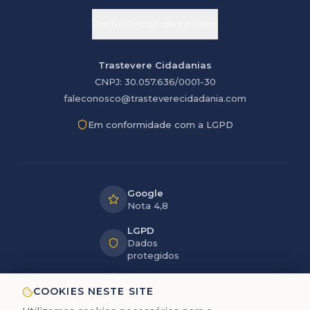
Preferências de cookies
Trastevere Cidadanias
CNPJ: 30.057.636/0001-30
faleconosco@trasteverecidadania.com
Em conformidade com a LGPD
Google
Nota 4,8
LGPD
Dados
protegidos
12+ anos
COOKIES NESTE SITE
de experiência