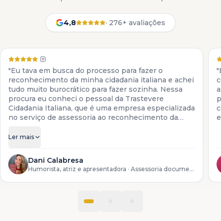
4,8
·
276+ avaliações
"Eu tava em busca do processo para fazer o
"
reconhecimento da minha cidadania italiana e achei
c
tudo muito burocrático para fazer sozinha. Nessa
a
procura eu conheci o pessoal da Trastevere
p
Cidadania Italiana, que é uma empresa especializada
c
no serviço de assessoria ao reconhecimento da
e
cidadania italiana. Eles colocam à disposição todos
os serviços para descendentes de italianos, desde a
Ler mais
preparação da documentação até o reconhecimento
do processo lá na Itália."
Dani Calabresa
Humorista, atriz e apresentadora
· Assessoria documental