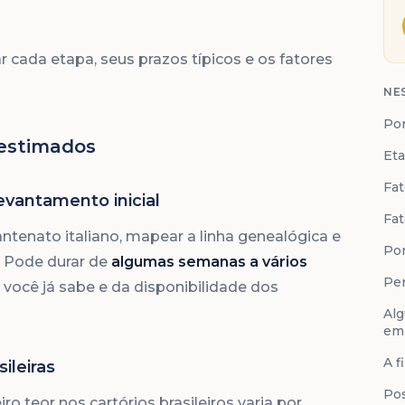
 cada etapa, seus prazos típicos e os fatores
NE
Por
 estimados
Eta
Fat
evantamento inicial
Fat
 antenato italiano, mapear a linha genealógica e
Por
. Pode durar de
algumas semanas a vários
Per
você já sabe e da disponibilidade dos
Alg
em
A f
ileiras
Pos
o teor nos cartórios brasileiros varia por