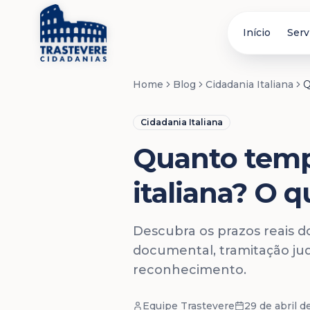
Início
Serv
Home
Blog
Cidadania Italiana
Q
Cidadania Italiana
Quanto temp
italiana? O q
Descubra os prazos reais d
documental, tramitação jud
reconhecimento.
Equipe Trastevere
29 de abril 