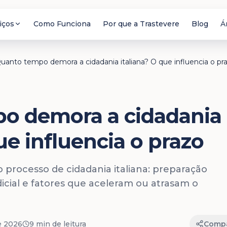
iços
Como Funciona
Por que a Trastevere
Blog
Á
uanto tempo demora a cidadania italiana? O que influencia o pr
o demora a cidadania
ue influencia o prazo
o processo de cidadania italiana: preparação
icial e fatores que aceleram ou atrasam o
de 2026
9 min
de leitura
Compa