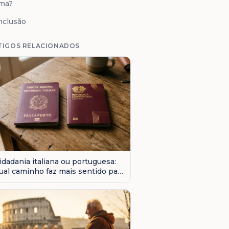
rma?
nclusão
TIGOS RELACIONADOS
idadania italiana ou portuguesa:
ual caminho faz mais sentido para
 seu caso?