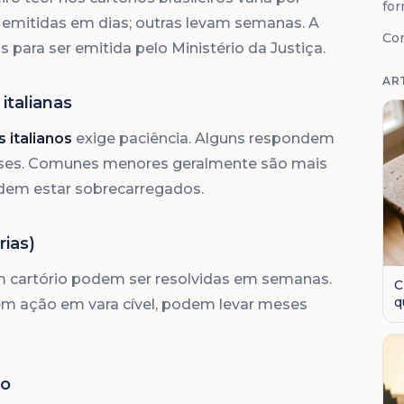
fo
 emitidas em dias; outras levam semanas. A
Co
s para ser emitida pelo Ministério da Justiça.
AR
italianas
italianos
exige paciência. Alguns respondem
ses. Comunes menores geralmente são mais
dem estar sobrecarregados.
rias)
em cartório podem ser resolvidas em semanas.
C
q
igem ação em vara cível, podem levar meses
o
to