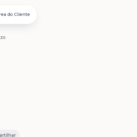
rea do Cliente
azo
rtilhar