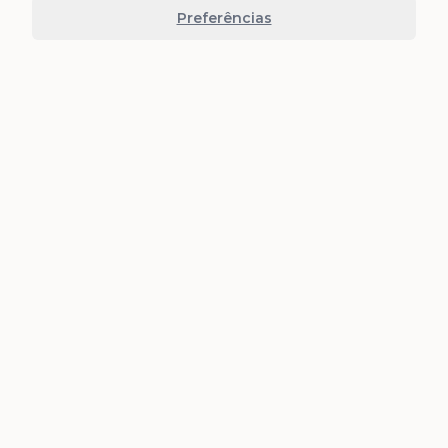
Preferências
Retorno em 15 min
Fale com um Especialista
Preencha os campos abaixo. É rápido e sem
compromisso, retornamos em até 15 min, de seg a
sex, das 9h às 18h.
Nome e sobrenome
*