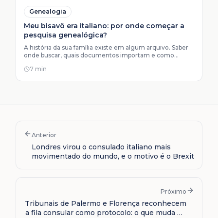
Genealogia
Meu bisavô era italiano: por onde começar a
pesquisa genealógica?
A história da sua família existe em algum arquivo. Saber
onde buscar, quais documentos importam e como
montar a cadeia certa faz toda a diferença antes de dar o
7 min
próximo passo.
Anterior
Londres virou o consulado italiano mais
movimentado do mundo, e o motivo é o Brexit
Próximo
Tribunais de Palermo e Florença reconhecem
a fila consular como protocolo: o que muda no