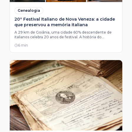
Genealogia
20º Festival Italiano de Nova Veneza: a cidade
que preservou a memória italiana
A 29 km de Goiânia, uma cidade 60% descendente de
italianos celebra 20 anos de festival. A história do
Brindiamo Storia e Sapori e o direito à cidadania que
6 min
famílias nem sabem que têm.