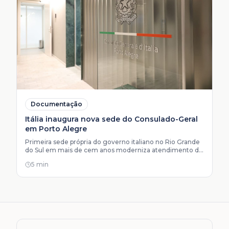
Documentação
Itália inaugura nova sede do Consulado-Geral
em Porto Alegre
Primeira sede própria do governo italiano no Rio Grande
do Sul em mais de cem anos moderniza atendimento de
cidadania, passaporte e AIRE para uma comunidade de
5 min
cerca de quatro milhões de descendentes.