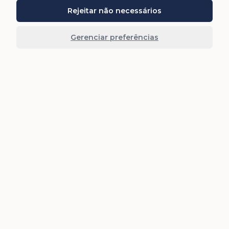
Rejeitar não necessários
Gerenciar preferências
Retorno em 15 min
Fale com um Especialista
Preencha os campos abaixo. É rápido e sem
compromisso, retornamos em até 15 min, de seg a
sex, das 9h às 18h.
Nome e sobrenome
*