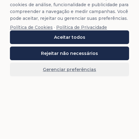
cookies de análise, funcionalidade e publicidade para
compreender a navegação e medir campanhas. Você
pode aceitar, rejeitar ou gerenciar suas preferências.
Política de Cookies
·
Política de Privacidade
Aceitar todos
Rejeitar não necessários
Gerenciar preferências
Retorno em 15 min
Fale com um Especialista
Preencha os campos abaixo. É rápido e sem
compromisso, retornamos em até 15 min, de seg a