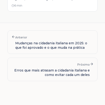
menos tempo, menos dinheiro e tem maior chance de
6 min
sucesso para o seu perfil.
Anterior
Mudanças na cidadania italiana em 2025: o
que foi aprovado e o que muda na prática
Próximo
Erros que mais atrasam a cidadania italiana e
como evitar cada um deles