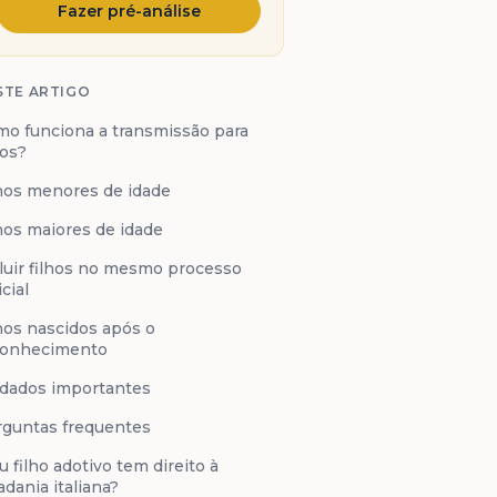
Fazer pré-análise
STE ARTIGO
o funciona a transmissão para
hos?
hos menores de idade
hos maiores de idade
luir filhos no mesmo processo
icial
hos nascidos após o
conhecimento
dados importantes
guntas frequentes
 filho adotivo tem direito à
adania italiana?