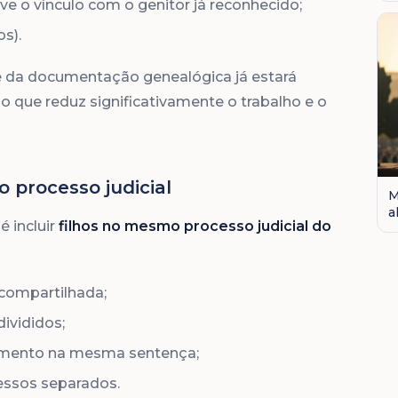
o vínculo com o genitor já reconhecido;
s).
 da documentação genealógica já estará
o que reduz significativamente o trabalho e o
o processo judicial
M
a
é incluir
filhos no mesmo processo judicial do
compartilhada;
ivididos;
imento na mesma sentença;
essos separados.