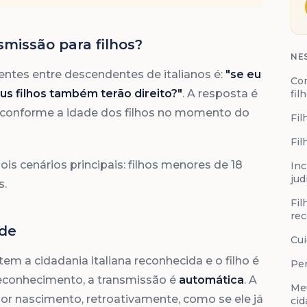
missão para filhos?
NE
ntes entre descendentes de italianos é:
"se eu
Com
us filhos também terão direito?"
. A resposta é
fil
 conforme a idade dos filhos no momento do
Fil
Fil
dois cenários principais: filhos menores de 18
Inc
jud
s.
Fil
re
ade
Cui
em a cidadania italiana reconhecida e o filho é
Per
econhecimento, a transmissão é
automática
. A
Meu
por nascimento, retroativamente, como se ele já
cid