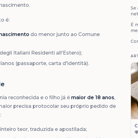
 nascimento.
Se 
net
to é:
É m
me
 nascimento
do menor junto ao Comune
Co
egli Italiani Residenti all'Estero);
AR
nos (passaporte, carta d'identità).
de
a reconhecida e o filho já é
maior de 18 anos
,
 maior precisa protocolar seu próprio pedido de
:
C
teiro teor, traduzida e apostilada;
q
o