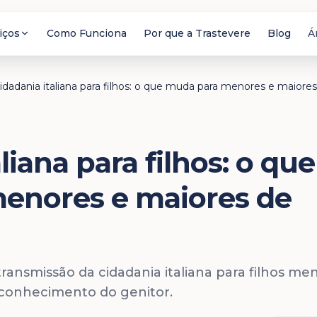
iços
Como Funciona
Por que a Trastevere
Blog
Á
idadania italiana para filhos: o que muda para menores e maiore
liana para filhos: o que
enores e maiores de
ansmissão da cidadania italiana para filhos me
econhecimento do genitor.