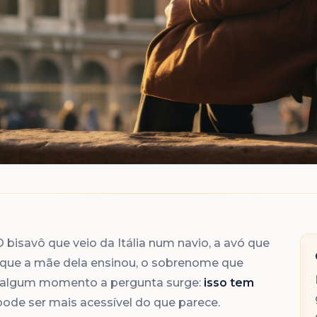
O bisavô que veio da Itália num navio, a avó que
o que a mãe dela ensinou, o sobrenome que
 algum momento a pergunta surge:
isso tem
pode ser mais acessível do que parece.