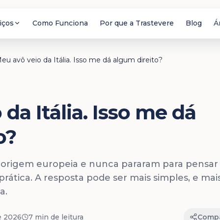
iços
Como Funciona
Por que a Trastevere
Blog
Á
eu avô veio da Itália. Isso me dá algum direito?
da Itália. Isso me dá
o?
êm origem europeia e nunca pararam para pensar
 prática. A resposta pode ser mais simples, e mai
a.
e 2026
7 min
de leitura
Compa