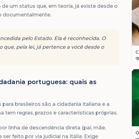
o
de um status que, em teoria, já existe desde o
lo documentalmente.
oncedida pelo Estado. Ela é reconhecida. O
 que, pela lei, já pertence a você desde o
C
q
o
idadania portuguesa: quais as
ra brasileiros são a cidadania italiana e a
tem regras, prazos e características próprias.
or linha de descendência direta (pai, mãe,
O
er feito por via judicial na Itália. Exige
v