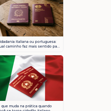
idadania italiana ou portuguesa:
ual caminho faz mais sentido para
 seu caso?
 que muda na prática quando
ocê se torna cidadão italiano