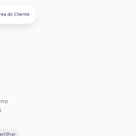
rea do Cliente
 no
s
rtilhar