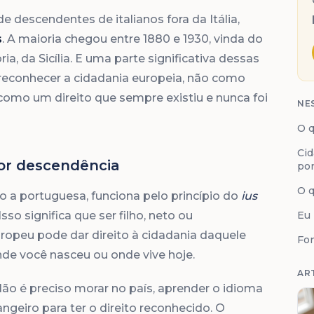
de descendentes de italianos fora da Itália,
s
. A maioria chegou entre 1880 e 1930, vinda do
a, da Sicília. E uma parte significativa dessas
e reconhecer a cidadania europeia, não como
 como um direito que sempre existiu e nunca foi
NE
O q
Cid
por descendência
por
O q
o a portuguesa, funciona pelo princípio do
ius
 Isso significa que ser filho, neto ou
Eu 
opeu pode dar direito à cidadania daquele
Fo
de você nasceu ou onde vive hoje.
AR
Não é preciso morar no país, aprender o idioma
geiro para ter o direito reconhecido. O