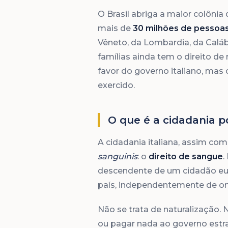
O Brasil abriga a maior colônia 
mais de
30 milhões de pessoa
Vêneto, da Lombardia, da Calábri
famílias ainda tem o direito d
favor do governo italiano, mas
exercido.
O que é a cidadania 
A cidadania italiana, assim com
sanguinis
: o
direito de sangue
.
descendente de um cidadão eur
país, independentemente de on
Não se trata de naturalização. 
ou pagar nada ao governo estran